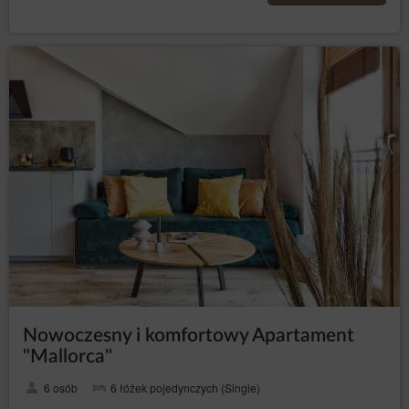
w każdym momencie i bez
do cofnięcia zgody
podawania przyczyny, lecz przetwarzanie danych
osobowych dokonane przed cofnięciem zgody
nadal pozostanie zgodne z prawem. Cofnięcie
zgody spowoduje zaprzestanie przetwarzania
przez Administratora danych osobowych w celu,
w którym zgoda ta została wyrażona.
Aby skorzystać z wyżej wymienionych praw, osoba,
której dane dotyczą, powinna skontaktować się,
wykorzystując podane dane kontaktowe, z
Administratorem danych i poinformować go, z którego
prawa i w jakim zakresie chce skorzystać.
Prezes Urzędu Ochrony Danych Osobowych
Osoba, której dane dotyczą, ma prawo wnieść skargę do
organu nadzoru, którym w Polsce jest Prezes Urzędu
Ochrony Danych Osobowych z siedzibą w Warszawie, ul.
Stawki 2, z którym można kontaktować się w następujący
sposób:
listownie: ul. Stawki 2, 00-193 Warszawa;
Nowoczesny i komfortowy Apartament
"Mallorca"
przez elektroniczną skrzynkę podawczą dostępną na
stronie: https://www.uodo.gov.pl/pl/p/kontakt ;
6 osób
6 łóżek pojedynczych (Single)
infolinia: 606-950-0000.