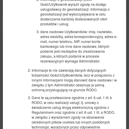
Gość/Użytkownik wyraził zgodę na dostęp
Wybierz
usługodawcy do geolokalizacji. Informacja o
geolokalizacji jest wykorzystywana w celu
dostarczania bardziej dostosowanych ofert
produktów i usług.
POZOSTAŁE OFERTY
dane osobowe Użytkowników: imię, nazwisko,
adres siedziby, adres korespondencyjny, adres e-
mail, numer telefonu, NIP, numer konta
bankowego lub inne dane osobowe, których
podanie jest niezbędne do zrealizowania
zakupu, a których podania w procesie
rezerwacyjnym wymaga Administrator.
Informacje te nie zawierają danych dotyczących
tożsamości Gości/Użytkowników, lecz w połączeniu z
innymi informacjami mogą stanowić dane osobowe i w
związku z tym Administrator obejmuje je pełną
ochroną przysługującą na gruncie RODO.
Dane te są przetwarzane zgodnie z art. 6 ust. 1 lit. b
RODO, w celu realizacji usługi, tj. umowy o
świadczenie usług drogą elektroniczną zgodnie z
Regulaminem oraz zgodnie z art. 6 ust. 1 lit. a RODO,
w związku z wyrażeniem zgody na stosowanie
określonych plików cookies lub innych podobnych
technologii, wyrażonych przez odpowiednie