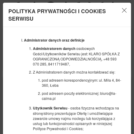
POLITYKA PRYWATNOŚCI I COOKIES
Menu
SERWISU
POCZĄTEK
KONIEC
07
10
SIERPNIA
Administrator danych oraz definicje
SIERPNIA
2026
2026
osobowych
Administratorem danych
Gości/Użytkowników Serwisu jest: KLARO SPÓŁKA Z
LICZBA OSÓB
OGRANICZONĄ ODPOWIEDZIALNOŚCIĄ, +48 593
2
FILTRY
070 285, 8411719487,
Z Administratorem danych można kontaktować się:
pod adresem korespondencyjnym: ul. Miła 4, 84-
360, Łeba
pod adresem poczty elektronicznej: biuro@la-
calma.pl
- osoba fizyczna wchodząca na
Użytkownik Serwisu
stronę/strony prezentujące Ofertę i umożliwiające
zawarcie umowy najmu noclegu lub korzystająca z
usług lub funkcjonalności opisanych w niniejszej
Polityce Prywatności i Cookies;