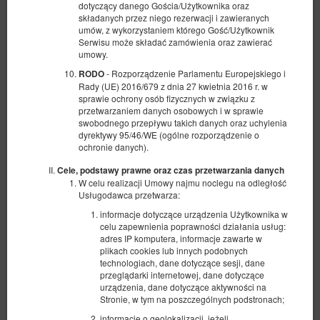
dotyczący danego Gościa/Użytkownika oraz
składanych przez niego rezerwacji i zawieranych
umów, z wykorzystaniem którego Gość/Użytkownik
Serwisu może składać zamówienia oraz zawierać
Komfortowy i nowoczesny
umowy.
Apartament "Sevilla"
- Rozporządzenie Parlamentu Europejskiego i
RODO
Rady (UE) 2016/679 z dnia 27 kwietnia 2016 r. w
Dostępna liczba: 1
sprawie ochrony osób fizycznych w związku z
przetwarzaniem danych osobowych i w sprawie
6 osób
2 sypialnie
6 łóżek pojedynczych (Single)
swobodnego przepływu takich danych oraz uchylenia
dyrektywy 95/46/WE (ogólne rozporządzenie o
ochronie danych).
3 181,90 zł
Cele, podstawy prawne oraz czas przetwarzania danych
2 osoby / 3 noce
W celu realizacji Umowy najmu noclegu na odległość
Usługodawca przetwarza:
informacje dotyczące urządzenia Użytkownika w
Udostępnij
Szczegóły
Dostępność
celu zapewnienia poprawności działania usług:
adres IP komputera, informacje zawarte w
Oferta zwrotna
plikach cookies lub innych podobnych
Przedpłata 30%
?
technologiach, dane dotyczące sesji, dane
Wymagana minimalna długość rezerwacji to 3 doby
przeglądarki internetowej, dane dotyczące
Oferta częściowo zwrotna
urządzenia, dane dotyczące aktywności na
?
Stronie, w tym na poszczególnych podstronach;
3 181,90 PLN
informacje o geolokalizacji, jeżeli