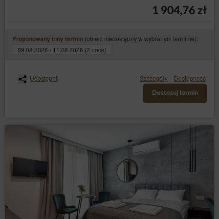
1 904,76 zł
Inspektor Ochrony Danych
W każdym przypadku osoba, której dane dotyczą, może
również skontaktować się bezpośrednio z inspektorem
(obiekt niedostępny w wybranym terminie):
Proponowany inny termin
ochrony danych Administratora za pomocą wiadomości e-
mail lub pisemnie na adres Administratora danych, podany
09.08.2026 - 11.08.2026 (2 noce)
w dziale I punkcie 2 niniejszej Polityki Prywatności i
Cookies.
Udostępnij
Szczegóły
Dostępność
Zmiany Polityki Prywatności
Polityka prywatności i cookies może być uzupełniana lub
Dostosuj termin
uaktualniana zgodnie z bieżącymi potrzebami
Administratora w celu zapewnienia aktualnej i rzetelnej
informacji Gościom/Użytkownikom.
Cookies
Serwis realizuje funkcje pozyskiwania informacji o
Gościach, Użytkownikach Serwisu i ich zachowaniu w
następujący sposób:
poprzez dobrowolnie wprowadzone w
formularzach informacje w celach wynikających z
funkcji konkretnego formularza;
poprzez zapisywanie w urządzeniach końcowych
pliki cookies (tzw. „
”);
ciasteczka