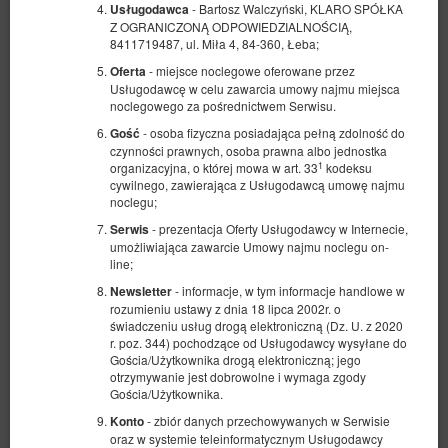
- Bartosz Walczyński, KLARO SPÓŁKA
Usługodawca
Z OGRANICZONĄ ODPOWIEDZIALNOŚCIĄ,
8411719487, ul. Miła 4, 84-360, Łeba;
- miejsce noclegowe oferowane przez
Oferta
Usługodawcę w celu zawarcia umowy najmu miejsca
noclegowego za pośrednictwem Serwisu.
- osoba fizyczna posiadająca pełną zdolność do
Gość
czynności prawnych, osoba prawna albo jednostka
1
organizacyjna, o której mowa w art. 33
kodeksu
cywilnego, zawierająca z Usługodawcą umowę najmu
noclegu;
- prezentacja Oferty Usługodawcy w Internecie,
Serwis
umożliwiająca zawarcie Umowy najmu noclegu on-
line;
- informacje, w tym informacje handlowe w
Newsletter
rozumieniu ustawy z dnia 18 lipca 2002r. o
świadczeniu usług drogą elektroniczną (Dz. U. z 2020
r. poz. 344) pochodzące od Usługodawcy wysyłane do
Gościa/Użytkownika drogą elektroniczną; jego
otrzymywanie jest dobrowolne i wymaga zgody
Gościa/Użytkownika.
- zbiór danych przechowywanych w Serwisie
Konto
oraz w systemie teleinformatycznym Usługodawcy